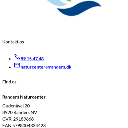
Kontakt os
89 15 47 48
naturcenter@randers.dk
Find os
Randers Naturcenter
Gudenåvej 20
8920 Randers NV
CVR. 29189668
EAN 5798004334423