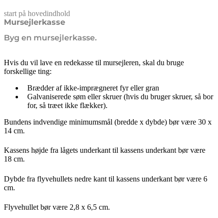
start på hovedindhold
senest opdateret 9. februar 2026
Mursejlerkasse
Byg en mursejlerkasse.
Hvis du vil lave en redekasse til mursejleren, skal du bruge
forskellige ting:
Brædder af ikke-imprægneret fyr eller gran
Galvaniserede søm eller skruer (hvis du bruger skruer, så bor
for, så træet ikke flækker).
Bundens indvendige minimumsmål (bredde x dybde) bør være 30 x
14 cm.
Kassens højde fra lågets underkant til kassens underkant bør være
18 cm.
Dybde fra flyvehullets nedre kant til kassens underkant bør være 6
cm.
Flyvehullet bør være 2,8 x 6,5 cm.