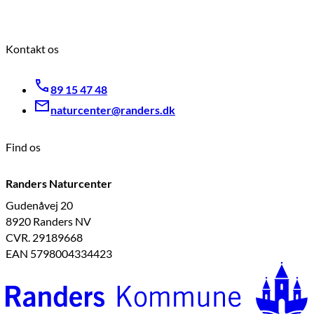
Kontakt os
89 15 47 48
naturcenter@randers.dk
Find os
Randers Naturcenter
Gudenåvej 20
8920 Randers NV
CVR. 29189668
EAN 5798004334423