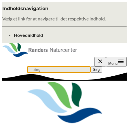
Indholdsnavigation
Vælg et link for at navigere til det respektive indhold.
gå til
Hovedindhold
Menu
Søg
Søg efter indhold, nyheder eller artikler
Søg