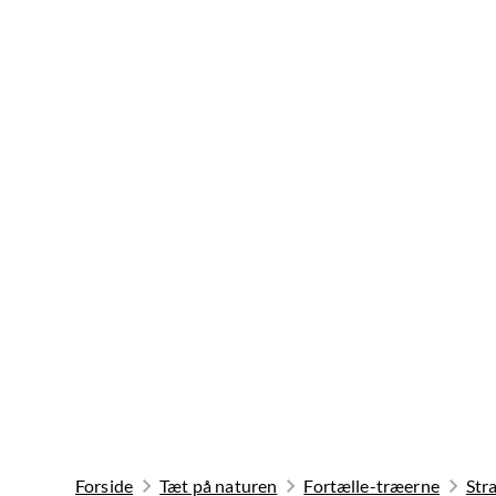
Forside
Tæt på naturen
Fortælle-træerne
Str