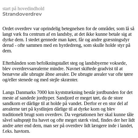
start på hovedindhold
senest opdateret 9. februar 2026
Strandoverdrev
Ordet overdrev var oprindelig betegnelsen for de områder, som lå så
langt væk fra centrum af en landsby, at det ikke kunne betale sig at
dyrke dem. I stedet gennede man køer, får og andre græsningsdyr
derud - ofte sammen med en hyrdedreng, som skulle holde styr på
dem.
Efterhånden som befolkningstallet steg og landsbyerne voksede,
blev overdrevsarealerne mindre. Navnet skiftede gradvist til at
benævne alle ubrugte åbne arealer. De ubrugte arealer var ofte tørre
og/eller stenede og med stejle skrænter.
Langs Danmarks 7000 km kyststrækning består jordbunden for det
meste af sandede jordtyper. Sandjord er meget tørt, da de store
sandkorn er dårlige til at holde på vandet. Derfor er en stor del af
arealerne tæt på kystlinjen dårlige til at dyrke korn og blev
traditionelt brugt som overdrev. Da vegetationen her skal kunne tåle
såvel saltsprøjt fra havet og ofte meget stærk vind, findes der her lidt
andre arter end dem, man ser på overdrev lidt længere inde i landet,
f.eks. havtorn.