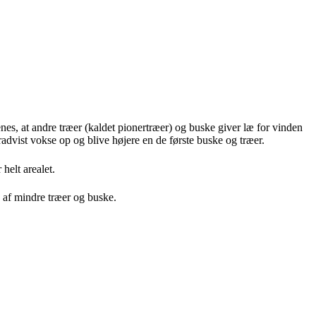
enes, at andre træer (kaldet pionertræer) og buske giver læ for vinden
radvist vokse op og blive højere en de første buske og træer.
helt arealet.
v af mindre træer og buske.