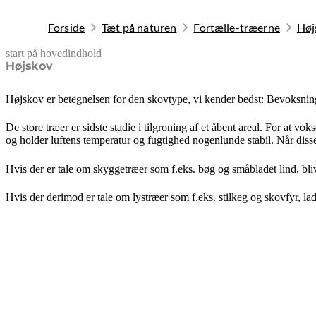
Forside
Tæt på naturen
Fortælle-træerne
Høj
start på hovedindhold
senest opdateret 9. februar 2026
Højskov
Højskov er betegnelsen for den skovtype, vi kender bedst: Bevoksning
De store træer er sidste stadie i tilgroning af et åbent areal. For at
og holder luftens temperatur og fugtighed nogenlunde stabil. Når disse
Hvis der er tale om skyggetræer som f.eks. bøg og småbladet lind, bli
Hvis der derimod er tale om lystræer som f.eks. stilkeg og skovfyr, la