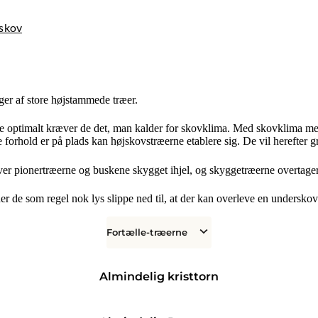
skov
er af store højstammede træer.
 vokse optimalt kræver de det, man kalder for skovklima. Med skovklima m
 forhold er på plads kan højskovstræerne etablere sig. De vil herefter g
ver pionertræerne og buskene skygget ihjel, og skyggetræerne overtager 
der de som regel nok lys slippe ned til, at der kan overleve en undersko
Fortælle-træerne
Almindelig kristtorn