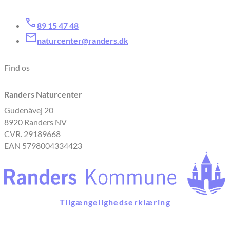
89 15 47 48
naturcenter@randers.dk
Find os
Randers Naturcenter
Gudenåvej 20
8920 Randers NV
CVR. 29189668
EAN 5798004334423
Tilgængelighedserklæring