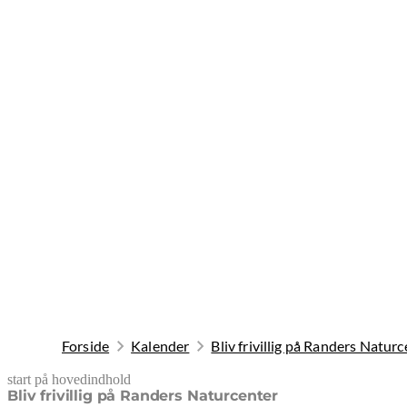
Forside
Kalender
Bliv frivillig på Randers Natur
start på hovedindhold
senest opdateret 28. april 2026
Bliv frivillig på Randers Naturcenter