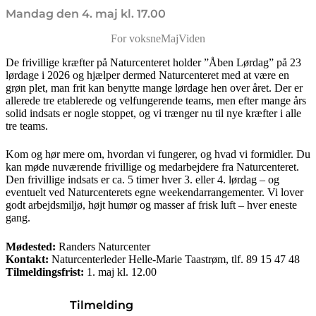
Mandag den 4. maj kl. 17.00
For voksne
Maj
Viden
De frivillige kræfter på Naturcenteret holder ”Åben Lørdag” på 23
lørdage i 2026 og hjælper dermed Naturcenteret med at være en
grøn plet, man frit kan benytte mange lørdage hen over året. Der er
allerede tre etablerede og velfungerende teams, men efter mange års
solid indsats er nogle stoppet, og vi trænger nu til nye kræfter i alle
tre teams.
Kom og hør mere om, hvordan vi fungerer, og hvad vi formidler. Du
kan møde nuværende frivillige og medarbejdere fra Naturcenteret.
Den frivillige indsats er ca. 5 timer hver 3. eller 4. lørdag – og
eventuelt ved Naturcenterets egne weekendarrangementer. Vi lover
godt arbejdsmiljø, højt humør og masser af frisk luft – hver eneste
gang.
Mødested:
Randers Naturcenter
Kontakt:
Naturcenterleder Helle-Marie Taastrøm, tlf. 89 15 47 48
Tilmeldingsfrist:
1. maj kl. 12.00
Tilmelding